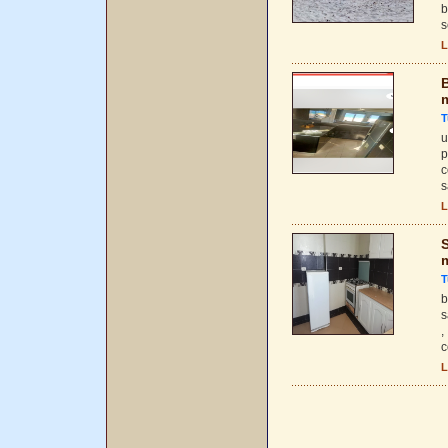
b
s
L
B
T
u
p
c
s
L
S
T
b
s
,
c
L