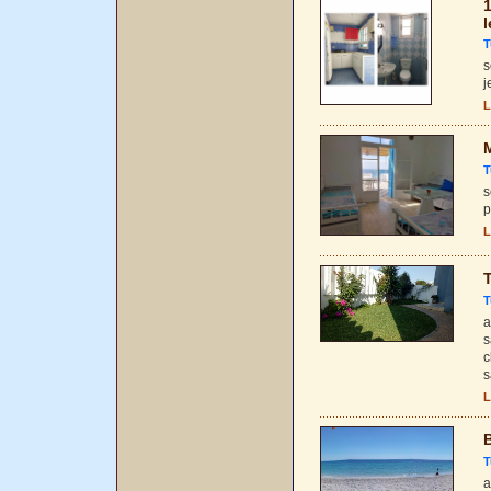
1
l
T
s
j
L
M
T
s
p
L
T
T
a
s
c
s
L
B
T
a