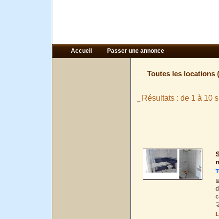
Accueil
Passer une annonce
__ Toutes les locations 
Résultats : de 1 à 10 s
_
S
T

d
c

L