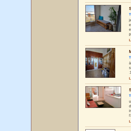
S
T
j
e
e
p
L
T
à
s
:
L
S
T
u
d
i
l
L