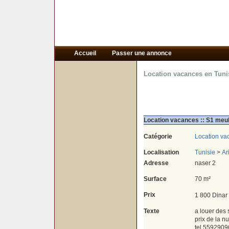
Accueil
Passer une annonce
Location vacances en Tuni
Location vacances :: S1 meub
Catégorie
Location va
Localisation
Tunisie
>
Ar
Adresse
naser 2
Surface
70 m²
Prix
1 800 Dinar
Texte
a louer des 
prix de la nu
tel 5592909