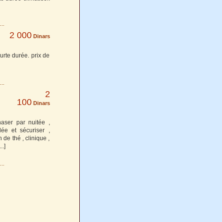
2 000
Dinars
urte durée. prix de
2
100
Dinars
aser par nuitée ,
ée et sécuriser ,
de thé , clinique ,
...]