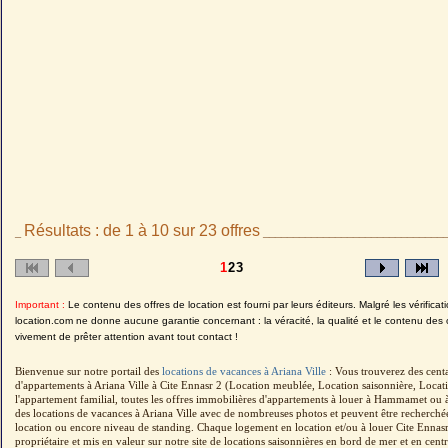
Résultats : de 1 à 10 sur 23 offres
_
______________________________
1
2
3
Important :
Le contenu des offres de location est fourni par leurs éditeurs. Malgré les vérificati
location.com ne donne aucune garantie concernant : la véracité, la qualité et le contenu des 
vivement de prêter attention avant tout contact !
Bienvenue sur notre portail des
locations de vacances à Ariana Ville
: Vous trouverez des cent
d'appartements à Ariana Ville à Cite Ennasr 2 (Location meublée, Location saisonnière, Locat
l'appartement familial, toutes les offres immobilières d'appartements à louer à Hammamet ou à 
des locations de vacances à Ariana Ville avec de nombreuses photos et peuvent être recherchée
location ou encore niveau de standing. Chaque logement en location et/ou à louer Cite Ennasr 
propriétaire et mis en valeur sur notre site de locations saisonnières en bord de mer et en centre