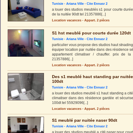
Tunisie -
Ariana Ville
-
Cite Ennasr 2
a louer des studios meublés s1 pour courte durée 
de la nuitée 90dt tel 21357886
[...]
Location vacances - Appart. 2 pièces
S1 hst meublé pour courte durée 120dt
Tunisie -
Ariana Ville
-
Cite Ennasr 2
particulier vous propose des studios haut stnading
équiper location par nuitée dans des résidence sé
appartement climatiser / chauffer. prix de la 
21357886
[...]
Location vacances - Appart. 2 pièces
Des s1 meublé haut standing par nuitée
100dt
Tunisie -
Ariana Ville
-
Cite Ennasr 2
a louer des studios meublé s1 haut standing a cité 
climatiser dans des résidence gardée et sécurise
100dt tel 55929096
[...]
Location vacances - Appart. 2 pièces
S1 meublé par nuitée naser 90dt
Tunisie -
Ariana Ville
-
Cite Ennasr 2
a louer des studios meublé a cité naser pour court