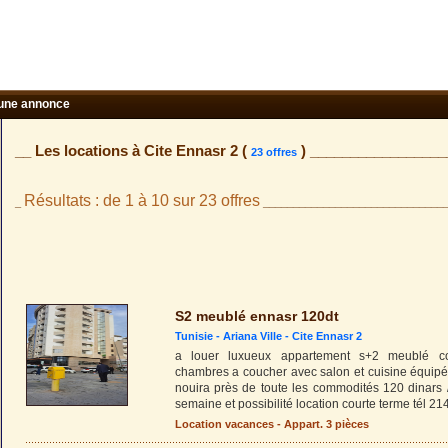
une annonce
__ Les locations à Cite Ennasr 2 (
) _________________
23 offres
Résultats : de 1 à 10 sur 23 offres
_
______________________________
S2 meublé ennasr 120dt
Tunisie -
Ariana Ville
-
Cite Ennasr 2
a louer luxueux appartement s+2 meublé 
chambres a coucher avec salon et cuisine équip
nouira près de toute les commodités 120 dinars /
semaine et possibilité location courte terme tél 2
Location vacances - Appart. 3 pièces