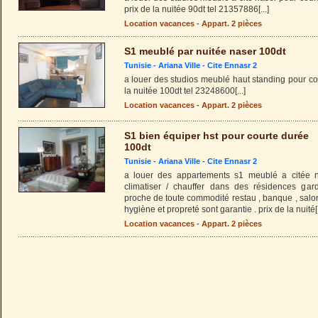
prix de la nuitée 90dt tel 21357886
[...]
Location vacances - Appart. 2 pièces
S1 meublé par nuitée naser 100dt
Tunisie -
Ariana Ville
-
Cite Ennasr 2
a louer des studios meublé haut standing pour co
la nuitée 100dt tel 23248600
[...]
Location vacances - Appart. 2 pièces
S1 bien équiper hst pour courte durée
100dt
Tunisie -
Ariana Ville
-
Cite Ennasr 2
a louer des appartements s1 meublé a citée n
climatiser / chauffer dans des résidences gard
proche de toute commodité restau , banque , salon 
hygiène et propreté sont garantie . prix de la nuité
[
Location vacances - Appart. 2 pièces