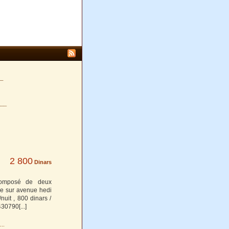
_
___
2 800
Dinars
composé de deux
ée sur avenue hedi
nuit , 800 dinars /
1430790
[...]