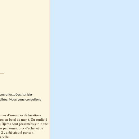
___
ons effectuées, tunisie-
offres. Nous vous conseillons
aines d'annonces de locations
ion en bord de mer ). Du studio à
Djerba sont présentées sur le site
s par zones, prix d'achat et de
2 , a été ajouté par son
 ville.