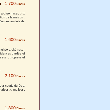
1 700
t
Dinars
a citée naser. prix
ation de la maison .
/ nuitée au delà de
1 600
Dinars
nuitée a cité naser
ésidences gardée et
n sus , propreté et
2 100
Dinars
our courte durée a
iser , climatiser ,
1 800
Dinars