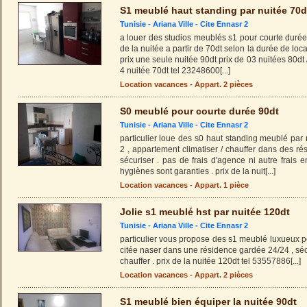
S1 meublé haut standing par nuitée 70d
Tunisie -
Ariana Ville
-
Cite Ennasr 2
a louer des studios meublés s1 pour courte durée 
de la nuitée a partir de 70dt selon la durée de loc
prix une seule nuitée 90dt prix de 03 nuitées 80dt 
4 nuitée 70dt tel 23248600
[...]
Location vacances - Appart. 2 pièces
S0 meublé pour courte durée 90dt
Tunisie -
Ariana Ville
-
Cite Ennasr 2
particulier loue des s0 haut standing meublé par 
2 , appartement climatiser / chauffer dans des r
sécuriser . pas de frais d'agence ni autre frais e
hygiènes sont garanties . prix de la nuit
[...]
Location vacances - Appart. 1 pièce
Jolie s1 meublé hst par nuitée 120dt
Tunisie -
Ariana Ville
-
Cite Ennasr 2
particulier vous propose des s1 meublé luxueux p
citée naser dans une résidence gardée 24/24 , sécur
chauffer . prix de la nuitée 120dt tel 53557886
[...]
Location vacances - Appart. 2 pièces
S1 meublé bien équiper la nuitée 90dt