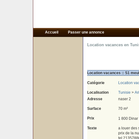
Accueil
Passer une annonce
Location vacances en Tuni
Location vacances :: S1 meub
Catégorie
Location va
Localisation
Tunisie
>
Ar
Adresse
naser 2
Surface
70 m²
Prix
1 800 Dinar
Texte
a louer des 
prix de la nu
tel 2135788