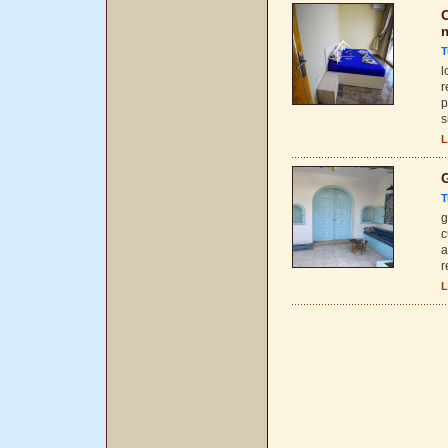
C
T
l
r
p
s
L
T
g
c
a
r
L