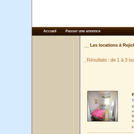
Accueil
Passer une annonce
__ Les locations à Rejic
Résultats : de 1 à 3 su
_
P
T
l
v
b
s
L