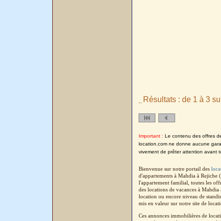
Résultats : de 1 à 3 su
_
Important :
Le contenu des offres de l
location.com ne donne aucune garanti
vivement de prêter attention avant t
Bienvenue sur notre portail des
loca
d'appartements à Mahdia à Rejiche (
l'appartement familial, toutes les o
des locations de vacances à Mahdia 
location ou encore niveau de standin
mis en valeur sur notre site de locat
Ces annonces immobilières de locatio