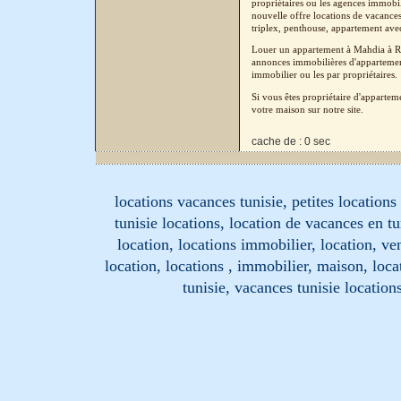
propriétaires ou les agences immobil
nouvelle offre locations de vacances
triplex, penthouse, appartement avec 
Louer un appartement à Mahdia à Rej
annonces immobilières d'appartement
immobilier ou les par propriétaires.
Si vous êtes propriétaire d'apparte
votre maison sur notre site.
cache de : 0 sec
locations vacances tunisie, petites location
tunisie locations, location de vacances en tu
location, locations immobilier, location, ve
location, locations , immobilier, maison, loc
tunisie, vacances tunisie location