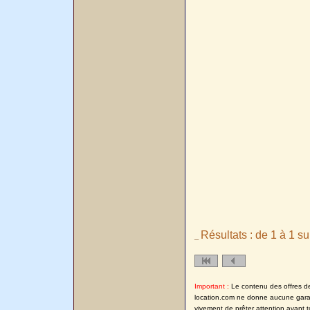
Résultats : de 1 à 1 su
_
Important :
Le contenu des offres de l
location.com ne donne aucune garanti
vivement de prêter attention avant t