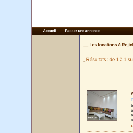
Accueil
Passer une annonce
__ Les locations à Rejic
Résultats : de 1 à 1 su
_
S
T
b
à
b
a
L