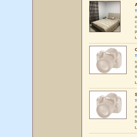
A
T
a
c
c
p
L
O
T
s
d
s
s
L
S
T
a
r
n
b
L