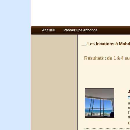
Accueil
Passer une annonce
__ Les locations à Mah
Résultats : de 1 à 4 su
_
J
T
u
m
l
d
L