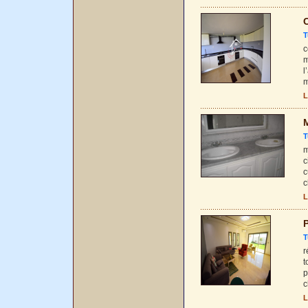
C
T
c
m
l
m
L
T
m
c
c
c
L
P
T
r
t
p
c
L