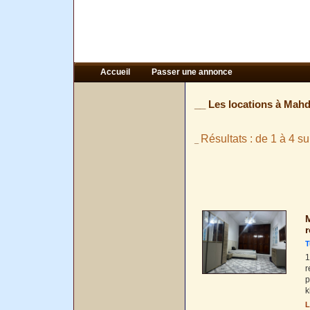
Accueil
Passer une annonce
__ Les locations à Mahd
Résultats : de 1 à 4 su
_
M
r
T
1
r
p
k
L