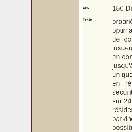
150 D
Prix
Texte
propri
optima
de co
luxue
en co
jusqu'
un qua
en ré
sécur
sur 24
réside
parkin
possib