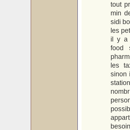
tout p
min d
sidi b
les pe
il y a
food 
pharma
les t
sinon 
statio
nombr
perso
possi
appar
besoi