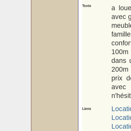
Texte
a lou
avec g
meubl
famil
confo
100m 
dans 
200m d
prix 
avec l
n'hési
Locati
Liens
Locati
Locat