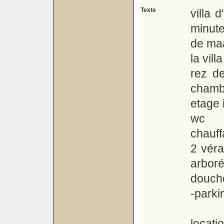
Texte
villa 
minute
de ma
la vil
rez d
chambr
etage 
wc
chauff
2 véra
arbor
douche
-parki
locatio