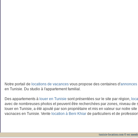
Notre portail de
locations de vacances
vous propose des centaines d'
annonces 
en Tunisie. Du studio à l'appartement familial.
Des appartements à
louer en Tunisie
sont présentées sur le site par région,
loca
avec de nombreuses photos et peuvent être recherchées par zones, niveau de
louer en Tunisie, a été ajouté par son propriétaire et mis en valeur sur notre site
vacnaces en Tunisie. Vente
location à Beni Khiar
de particuliers et de professio
tunisie-location.com © est memb