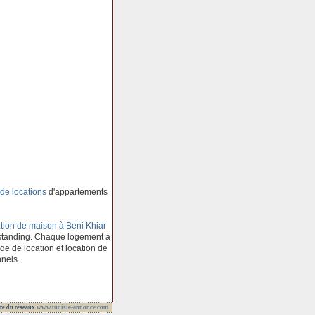
de locations
d'appartements
tion de maison à Beni Khiar
 standing. Chaque logement à
 de de location et location de
nnels.
re du réseaux
www.tunisie-annonce.com