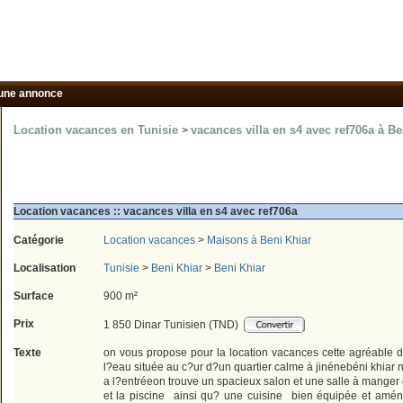
une annonce
Location vacances en Tunisie
vacances villa en s4 avec ref706a à Be
>
Location vacances :: vacances villa en s4 avec ref706a
Catégorie
Location vacances
>
Maisons à Beni Khiar
Localisation
Tunisie
>
Beni Khiar
>
Beni Khiar
Surface
900 m²
Prix
1 850 Dinar Tunisien (TND)
Texte
on vous propose pour la location vacances cette agréable
l?eau située au c?ur d?un quartier calme à jinénebéni khiar 
a l?entréeon trouve un spacieux salon et une salle à manger
et la piscine ainsi qu? une cuisine bien équipée et amén