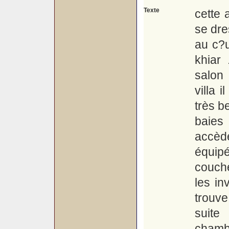
Texte
cette
se dre
au c?u
khiar
salon
villa 
très b
baies
accèd
équip
couch
les in
trouve
suite
chamb