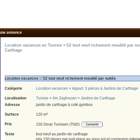
une annonce
Location vacances en Tunisie
S2 tout neuf richement meublé par nui
>
Carthage
Location vacances :: S2 tout neuf richement meublé par nuitée
Catégorie
Location vacances
>
Appart. 3 pièces à Jardins de Carthage
Localisation
Tunisie
>
Ain Zaghouan
>
Jardins de Carthage
Adresse
jardin de carthage à coté gymbox
Surface
120 m²
Prix
150 Dinar Tunisien (TND)
Texte
tout neuf au jardin de carthage
prix 150 dinars par nuit place au sous sol et connexion intern