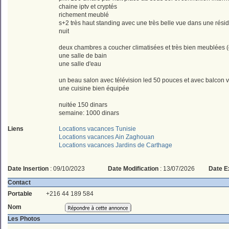
chaine iptv et cryptés
richement meublé
s+2 très haut standing avec une très belle vue dans une rési
nuit
deux chambres a coucher climatisées et très bien meublées (d
une salle de bain
une salle d'eau
un beau salon avec télévision led 50 pouces et avec balcon v
une cuisine bien équipée
nuitée 150 dinars
semaine: 1000 dinars
Liens
Locations vacances Tunisie
Locations vacances Ain Zaghouan
Locations vacances Jardins de Carthage
Date Insertion
: 09/10/2023
Date Modification
: 13/07/2026
Date E
Contact
Portable
+216 44 189 584
Nom
Les Photos