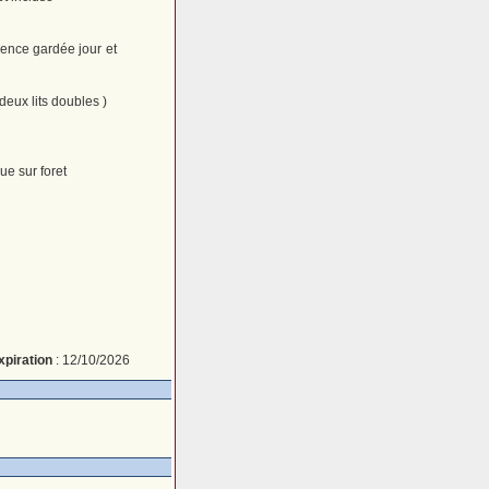
dence gardée jour et
eux lits doubles )
ue sur foret
xpiration
: 12/10/2026