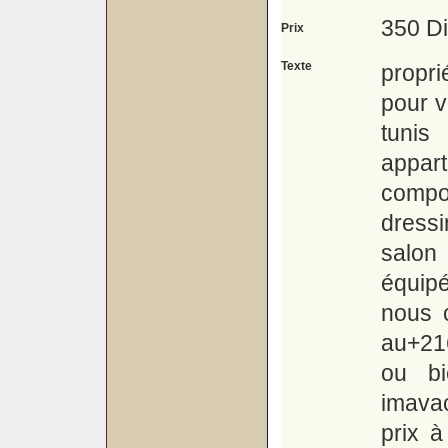
350 D
Prix
Texte
propr
pour v
tunis
appar
compo
dressi
salon
équipé
nous 
au+21
ou bi
imavac
prix à